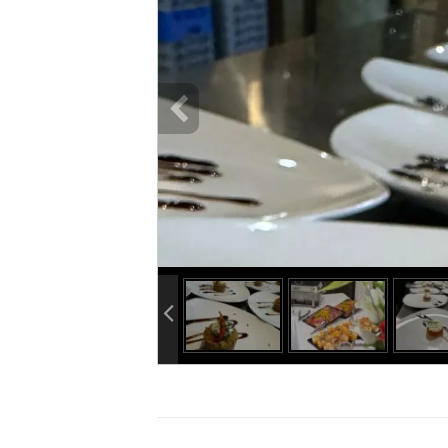
info heading
info content