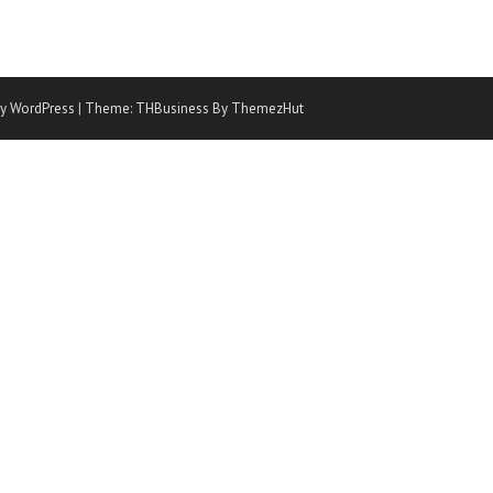
y WordPress
|
Theme: THBusiness By ThemezHut